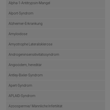
Alpha-1-Antitrypsin-Mangel
Alport-Syndrom
Alzheimer-Erkrankung
Amyloidose
Amyotrophe Lateralsklerose
Androgeninsensitivitätssyndrom
Angioödem, hereditär
Antley-Bixler-Syndrom
Apert-Syndrom
APLAID-Syndrom
Azoospermie/ Männliche Infertilität