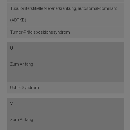
Tubulointerstitielle Nierenerkrankung, autosomal-dominant
(ADTKD)
Tumor-Prädispositionssyndrom
U
Zum Anfang
Usher Syndrom
V
Zum Anfang