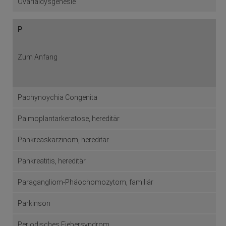
Ovarialdysgenesie
P
Zum Anfang
Pachynoychia Congenita
Palmoplantarkeratose, hereditär
Pankreaskarzinom, hereditär
Pankreatitis, hereditär
Paragangliom-Phäochomozytom, familiär
Parkinson
Periodisches Fiebersyndrom