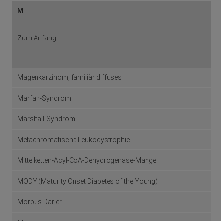
M
Zum Anfang
Magenkarzinom, familiär diffuses
Marfan-Syndrom
Marshall-Syndrom
Metachromatische Leukodystrophie
Mittelketten-Acyl-CoA-Dehydrogenase-Mangel
MODY (Maturity Onset Diabetes of the Young)
Morbus Darier