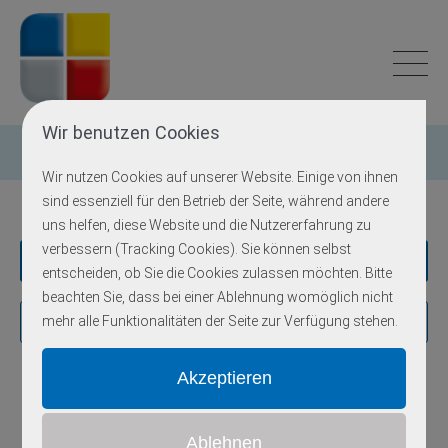
Wir benutzen Cookies
Einzelgen-Diagnostik
Wir nutzen Cookies auf unserer Website. Einige von ihnen
sind essenziell für den Betrieb der Seite, während andere
uns helfen, diese Website und die Nutzererfahrung zu
verbessern (Tracking Cookies). Sie können selbst
Erkrankungen
entscheiden, ob Sie die Cookies zulassen möchten. Bitte
beachten Sie, dass bei einer Ablehnung womöglich nicht
Gene
mehr alle Funktionalitäten der Seite zur Verfügung stehen.
5
A
B
C
D
E
F
G
H
I
J
K
L
M
N
O
P
R
S
T
U