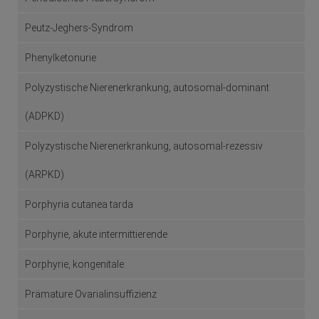
Peutz-Jeghers-Syndrom
Phenylketonurie
Polyzystische Nierenerkrankung, autosomal-dominant
(ADPKD)
Polyzystische Nierenerkrankung, autosomal-rezessiv
(ARPKD)
Porphyria cutanea tarda
Porphyrie, akute intermittierende
Porphyrie, kongenitale
Prämature Ovarialinsuffizienz