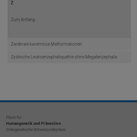
Z
Zum Anfang
Zerebrale kavernöse Malformationen
Zystische Leukoenzephalopathie ohne Megalenzephalie
Praxis für
Humangenetik und Prävention
Onkogenetische Schwerpunktpraxis