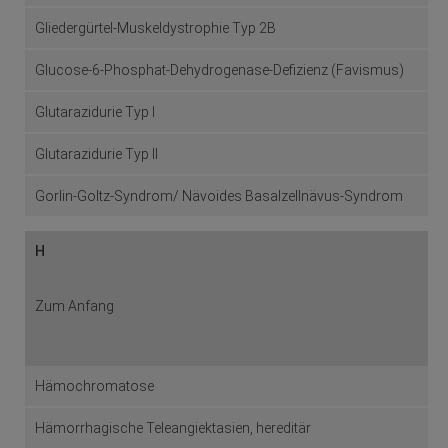
Gliedergürtel-Muskeldystrophie Typ 2B
Glucose-6-Phosphat-Dehydrogenase-Defizienz (Favismus)
Glutarazidurie Typ I
Glutarazidurie Typ II
Gorlin-Goltz-Syndrom/ Nävoides Basalzellnävus-Syndrom
H
Zum Anfang
Hämochromatose
Hämorrhagische Teleangiektasien, hereditär