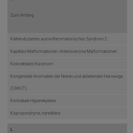
Zum Anfang
Kälteinduziertes autoinflammatorisches Syndrom 2
Kapilläre Malformationen -Arteriovenöse Malformationen
Kolorektales Karzinom
Kongenitale Anomalien der Nieren und ableitenden Harnwege
(CA KUT)
Konnatale Hyperekplexie
Koproporphyrie, hereditäre
L