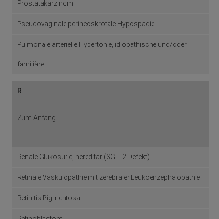
Prostatakarzinom
Pseudovaginale perineoskrotale Hypospadie
Pulmonale arterielle Hypertonie, idiopathische und/oder
familiäre
R
Zum Anfang
Renale Glukosurie, hereditär (SGLT2-Defekt)
Retinale Vaskulopathie mit zerebraler Leukoenzephalopathie
Retinitis Pigmentosa
Retinoblastom