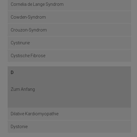
Cornelia de Lange Syndrom
Cowden-Syndrom
Crouzon-Syndrom
Cystinurie
Cystische Fibrose
D
Zum Anfang
Dilative Kardiomyopathie
Dystonie