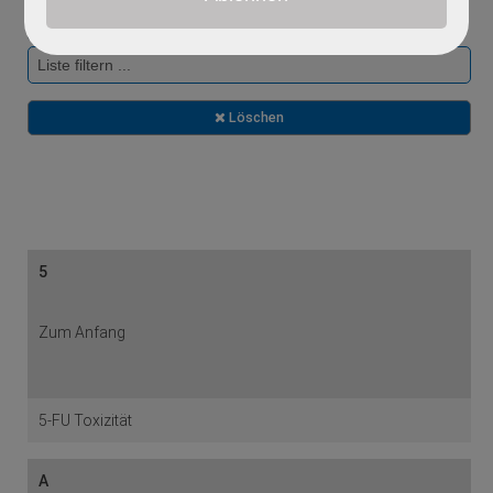
V
W
Z
Löschen
5
Zum Anfang
5-FU Toxizität
A