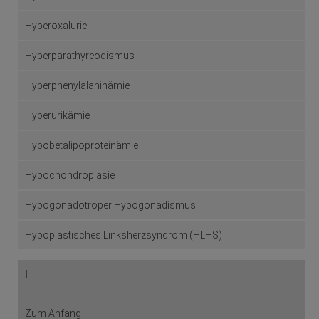
Hyperoxalurie
Hyperparathyreodismus
Hyperphenylalaninämie
Hyperurikämie
Hypobetalipoproteinämie
Hypochondroplasie
Hypogonadotroper Hypogonadismus
Hypoplastisches Linksherzsyndrom (HLHS)
I
Zum Anfang