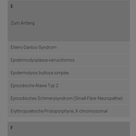
E
Zum Anfang
Ehlers-Danlos-Syndrom
Epidermodysplasia verruciformis
Epidermolysis bullosa simplex
Episodische Ataxie Typ 2
Episodisches Schmerzsyndrom (Small-Fiber-Neuropathie)
Erythropoetische Protoporphyrie, X-chromosomal
F