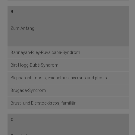
B
Zum Anfang
Bannayan-Riley-Ruvalcaba-Syndrom
Birt-Hogg-Dubé-Syndrom
Blepharophimosis, epicanthus inversus und ptosis
Brugada-Syndrom
Brust- und Eierstockkrebs, familiär
C