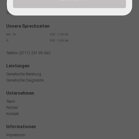
Facharzt für Humangenetik
Reinsburgstr. 13
70178 Stuttgart
Unsere Sprechzeiten
Mo - Do
9:00 - 17:00 Uhr
Fr
9:00 - 12:00 Uhr
Telefon (0711) 231 99 040
Leistungen
Genetische Beratung
Genetische Diagnostik
Unternehmen
Team
Partner
Kontakt
Informationen
Impressum