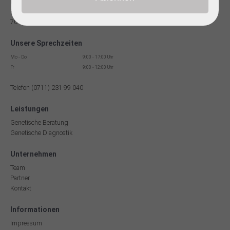
Facharzt für Humangenetik
Reinsburgstr. 13
70178 Stuttgart
Unsere Sprechzeiten
Mo - Do
9:00 - 17:00 Uhr
Fr
9:00 - 12:00 Uhr
Telefon (0711) 231 99 040
Leistungen
Genetische Beratung
Genetische Diagnostik
Unternehmen
Team
Partner
Kontakt
Informationen
Impressum