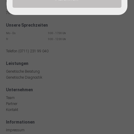
Facharzt für Humangenetik
Reinsburgstr. 13
70178 Stuttgart
Unsere Sprechzeiten
Mo - Do
9:00 - 17:00 Uhr
Fr
9:00 - 12:00 Uhr
Telefon (0711) 231 99 040
Leistungen
Genetische Beratung
Genetische Diagnostik
Unternehmen
Team
Partner
Kontakt
Informationen
Impressum