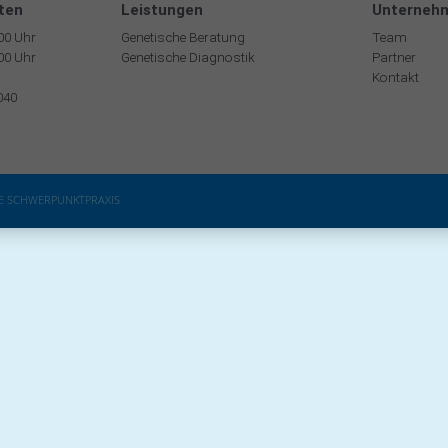
ten
Leistungen
Unterneh
:00 Uhr
Genetische Beratung
Team
:00 Uhr
Genetische Diagnostik
Partner
Kontakt
040
HE SCHWERPUNKTPRAXIS