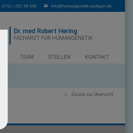
: 0711 • 231 99 040
info@humangenetik-stuttgart.de
Dr. med Robert Hering
FACHARZT FÜR HUMANGENETIK
ER
TEAM
STELLEN
KONTAKT
Zurück zur Übersicht