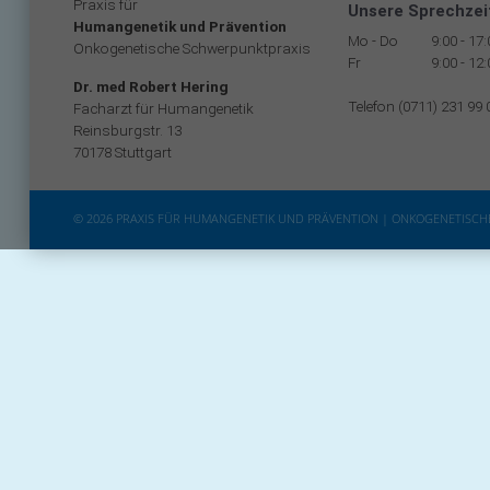
Praxis für
Unsere Sprechzei
Humangenetik und Prävention
Mo - Do
9:00 - 17
Onkogenetische Schwerpunktpraxis
Fr
9:00 - 12
Dr. med Robert Hering
Telefon (0711) 231 99 
Facharzt für Humangenetik
Reinsburgstr. 13
70178 Stuttgart
© 2026 PRAXIS FÜR HUMANGENETIK UND PRÄVENTION | ONKOGENETISC