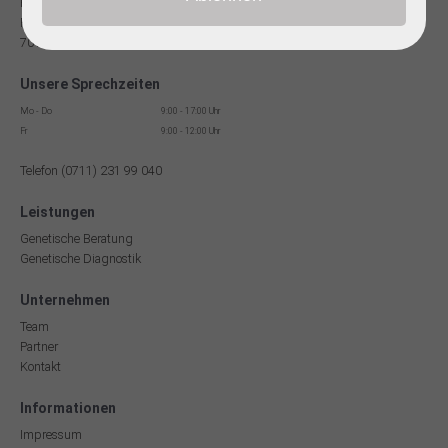
Facharzt für Humangenetik
Reinsburgstr. 13
70178 Stuttgart
Unsere Sprechzeiten
Mo - Do
9:00 - 17:00 Uhr
Fr
9:00 - 12:00 Uhr
Telefon (0711) 231 99 040
Leistungen
Genetische Beratung
Genetische Diagnostik
Unternehmen
Team
Partner
Kontakt
Informationen
Impressum