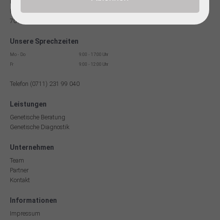
Facharzt für Humangenetik
Reinsburgstr. 13
70178 Stuttgart
Unsere Sprechzeiten
Mo - Do
9:00 - 17:00 Uhr
Fr
9:00 - 12:00 Uhr
Telefon (0711) 231 99 040
Leistungen
Genetische Beratung
Genetische Diagnostik
Unternehmen
Team
Partner
Kontakt
Informationen
Impressum