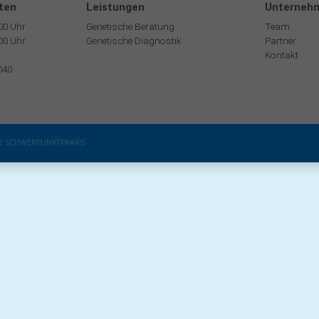
ten
Leistungen
Unterneh
:00 Uhr
Genetische Beratung
Team
:00 Uhr
Genetische Diagnostik
Partner
Kontakt
040
HE SCHWERPUNKTPRAXIS