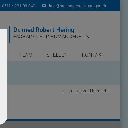
: 0711 • 231 99 040
info@humangenetik-stuttgart.de
Dr. med Robert Hering
FACHARZT FÜR HUMANGENETIK
ER
TEAM
STELLEN
KONTAKT
Zurück zur Übersicht