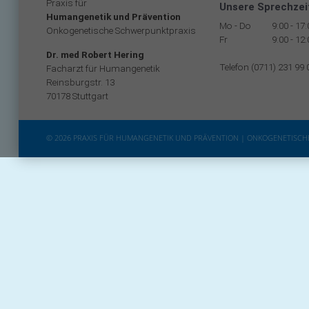
Praxis für
Unsere Sprechzei
Humangenetik und Prävention
Mo - Do
9:00 - 17
Onkogenetische Schwerpunktpraxis
Fr
9:00 - 12
Dr. med Robert Hering
Telefon (0711) 231 99 
Facharzt für Humangenetik
Reinsburgstr. 13
70178 Stuttgart
© 2026 PRAXIS FÜR HUMANGENETIK UND PRÄVENTION | ONKOGENETISC