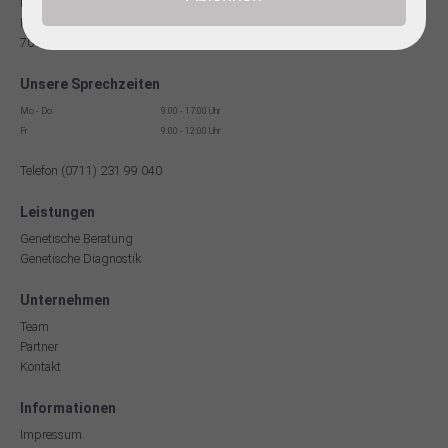
Facharzt für Humangenetik
Reinsburgstr. 13
70178 Stuttgart
Unsere Sprechzeiten
Mo - Do
9:00 - 17:00 Uhr
Fr
9:00 - 12:00 Uhr
Telefon (0711) 231 99 040
Leistungen
Genetische Beratung
Genetische Diagnostik
Unternehmen
Team
Partner
Kontakt
Informationen
Impressum