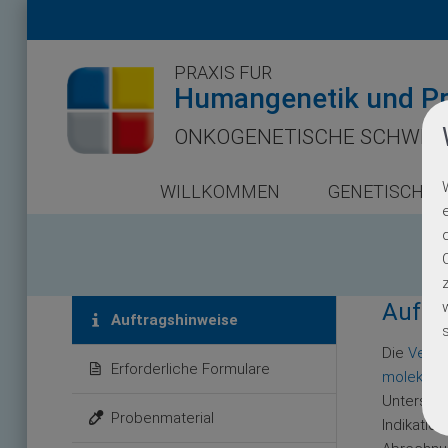
PRAXIS FÜR
Humangenetik und Pr
ONKOGENETISCHE SCHWER
WILLKOMMEN
GENETISCHE 
Auftr
Auftragshinweise
Die
Verei
Erforderliche Formulare
molekula
Untersuch
Probenmaterial
Indikatio