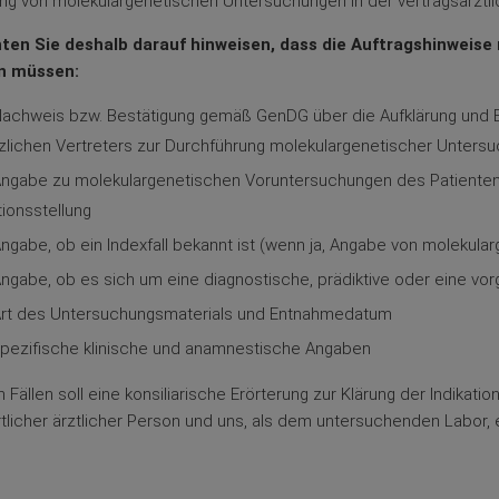
g von molekulargenetischen Untersuchungen in der vertragsärztli
ten Sie deshalb darauf hinweisen, dass die Auftragshinweise
n müssen:
achweis bzw. Bestätigung gemäß GenDG über die Aufklärung und Ei
zlichen Vertreters zur Durchführung molekulargenetischer Unters
ngabe zu molekulargenetischen Voruntersuchungen des Patienten i
tionsstellung
ngabe, ob ein Indexfall bekannt ist (wenn ja, Angabe von molekul
ngabe, ob es sich um eine diagnostische, prädiktive oder eine vo
rt des Untersuchungsmaterials und Entnahmedatum
pezifische klinische und anamnestische Angaben
n Fällen soll eine konsiliarische Erörterung zur Klärung der Indika
tlicher ärztlicher Person und uns, als dem untersuchenden Labor, 