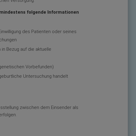
chen Versorgung.
 mindestens folgende Informationen
nwilligung des Patienten oder seines
uchungen
n Bezug auf die aktuelle
argenetischen Vorbefunden)
rgeburtliche Untersuchung handelt
tionsstellung zwischen dem Einsender als
erfolgen.