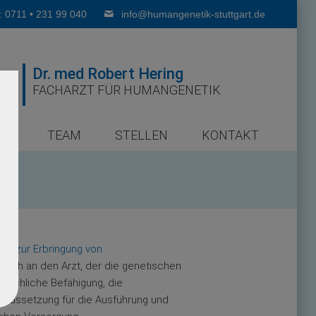
: 0711 • 231 99 040
info@humangenetik-stuttgart.de
Dr. med Robert Hering
FACHARZT FÜR HUMANGENETIK
ER
TEAM
STELLEN
KONTAKT
 V zur Erbringung von
t sich an den Arzt, der die genetischen
 fachliche Befähigung, die
oraussetzung für die Ausführung und