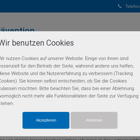
Telefon
ävention
Wir benutzen Cookies
PUNKTPRAXIS
Wir nutzen Cookies auf unserer Website. Einige von ihnen sind
BERATUNG
GENETISCHE DIAGNOSTIK
PARTN
essenziell für den Betrieb der Seite, während andere uns helfen,
diese Website und die Nutzererfahrung zu verbessern (Tracking
Einsendeinformationen
Cookies). Sie können selbst entscheiden, ob Sie die Cookies
zulassen möchten. Bitte beachten Sie, dass bei einer Ablehnung
agshinweise:
womöglich nicht mehr alle Funktionalitäten der Seite zur Verfügung
stehen.
nbarung von Qualitätssicherungsmaßnahmen nach § 135 Abs. 2 SGB
rgenetischen Untersuchungen bei monogenen Erkrankungen
richte
ungen durchführt und regelt die allgemeinen Anforderungen an die
nsstellung, die Durchführung, Organisation und Dokumentation als V