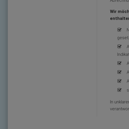
Abrechnun
Wir möch
enthalte
N
geset
A
Indika
A
A
A
s
In unklare
verantwor