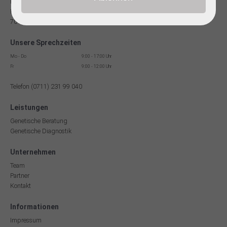
Facharzt für Humangenetik
Reinsburgstr. 13
70178 Stuttgart
Unsere Sprechzeiten
Mo - Do
9:00 - 17:00 Uhr
Fr
9:00 - 12:00 Uhr
Telefon (0711) 231 99 040
Leistungen
Genetische Beratung
Genetische Diagnostik
Unternehmen
Team
Partner
Kontakt
Informationen
Impressum