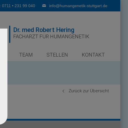
: 0711 • 231 99 040
info@humangenetik-stuttgart.de
Dr. med Robert Hering
FACHARZT FÜR HUMANGENETIK
ER
TEAM
STELLEN
KONTAKT
Zurück zur Übersicht