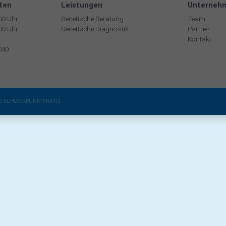
ten
Leistungen
Unterneh
:00 Uhr
Genetische Beratung
Team
:00 Uhr
Genetische Diagnostik
Partner
Kontakt
040
HE SCHWERPUNKTPRAXIS