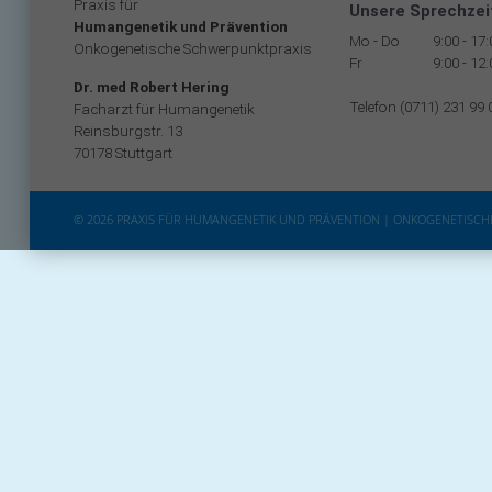
Praxis für
Unsere Sprechzei
Humangenetik und Prävention
Mo - Do
9:00 - 17
Onkogenetische Schwerpunktpraxis
Fr
9:00 - 12
Dr. med Robert Hering
Telefon (0711) 231 99 
Facharzt für Humangenetik
Reinsburgstr. 13
70178 Stuttgart
© 2026 PRAXIS FÜR HUMANGENETIK UND PRÄVENTION | ONKOGENETISC