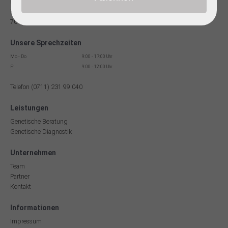
Facharzt für Humangenetik
Reinsburgstr. 13
70178 Stuttgart
Unsere Sprechzeiten
Mo - Do
9:00 - 17:00 Uhr
Fr
9:00 - 12:00 Uhr
Telefon (0711) 231 99 040
Leistungen
Genetische Beratung
Genetische Diagnostik
Unternehmen
Team
Partner
Kontakt
Informationen
Impressum