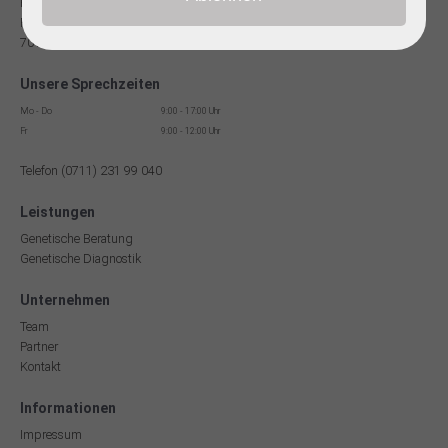
Facharzt für Humangenetik
Reinsburgstr. 13
70178 Stuttgart
Unsere Sprechzeiten
Mo - Do
9:00 - 17:00 Uhr
Fr
9:00 - 12:00 Uhr
Telefon (0711) 231 99 040
Leistungen
Genetische Beratung
Genetische Diagnostik
Unternehmen
Team
Partner
Kontakt
Informationen
Impressum