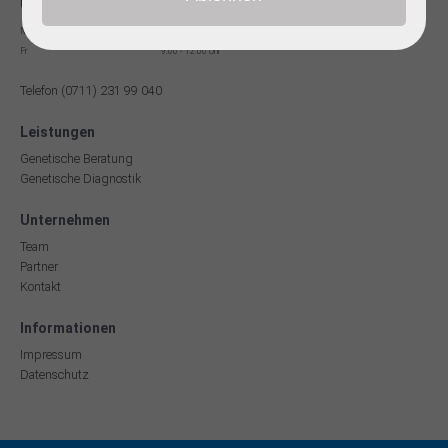
Unsere Sprechzeiten
Mo - Do
9:00 - 17:00 Uhr
Fr
9:00 - 12:00 Uhr
Telefon (0711) 231 99 040
Leistungen
Genetische Beratung
Genetische Diagnostik
Unternehmen
Team
Partner
Kontakt
Informationen
Impressum
Datenschutz