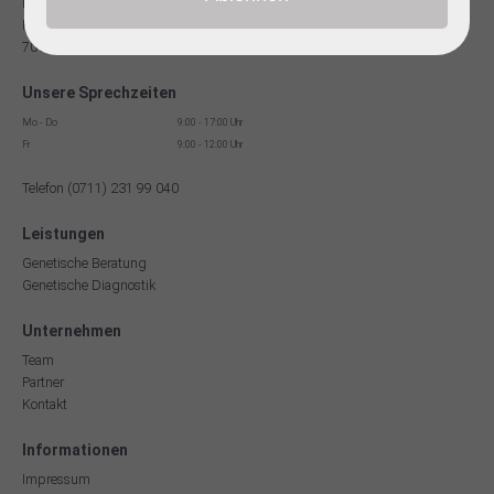
Facharzt für Humangenetik
Reinsburgstr. 13
70178 Stuttgart
Unsere Sprechzeiten
Mo - Do
9:00 - 17:00 Uhr
Fr
9:00 - 12:00 Uhr
Telefon (0711) 231 99 040
Leistungen
Genetische Beratung
Genetische Diagnostik
Unternehmen
Team
Partner
Kontakt
Informationen
Impressum