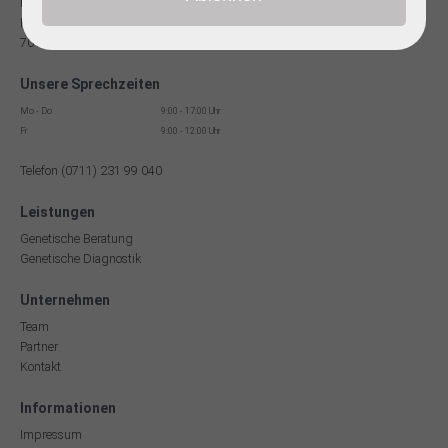
Facharzt für Humangenetik
Reinsburgstr. 13
70178 Stuttgart
Unsere Sprechzeiten
Mo - Do
9:00 - 17:00 Uhr
Fr
9:00 - 12:00 Uhr
Telefon (0711) 231 99 040
Leistungen
Genetische Beratung
Genetische Diagnostik
Unternehmen
Team
Partner
Kontakt
Informationen
Impressum