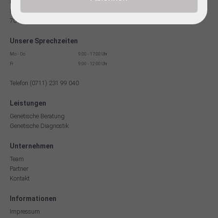
Facharzt für Humangenetik
Reinsburgstr. 13
70178 Stuttgart
Unsere Sprechzeiten
Mo - Do
9:00 - 17:00 Uhr
Fr
9:00 - 12:00 Uhr
Telefon (0711) 231 99 040
Leistungen
Genetische Beratung
Genetische Diagnostik
Unternehmen
Team
Partner
Kontakt
Informationen
Impressum