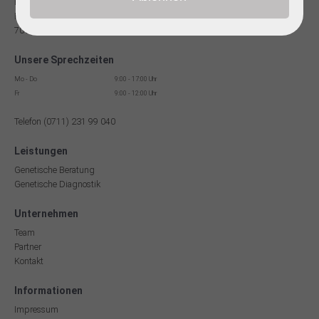
Facharzt für Humangenetik
Reinsburgstr. 13
70178 Stuttgart
Unsere Sprechzeiten
Mo - Do
9:00 - 17:00 Uhr
Fr
9:00 - 12:00 Uhr
Telefon (0711) 231 99 040
Leistungen
Genetische Beratung
Genetische Diagnostik
Unternehmen
Team
Partner
Kontakt
Informationen
Impressum