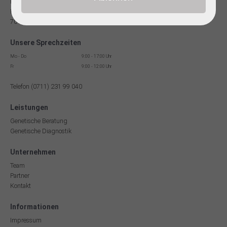
Facharzt für Humangenetik
Reinsburgstr. 13
70178 Stuttgart
Unsere Sprechzeiten
Mo - Do
9:00 - 17:00 Uhr
Fr
9:00 - 12:00 Uhr
Telefon (0711) 231 99 040
Leistungen
Genetische Beratung
Genetische Diagnostik
Unternehmen
Team
Partner
Kontakt
Informationen
Impressum