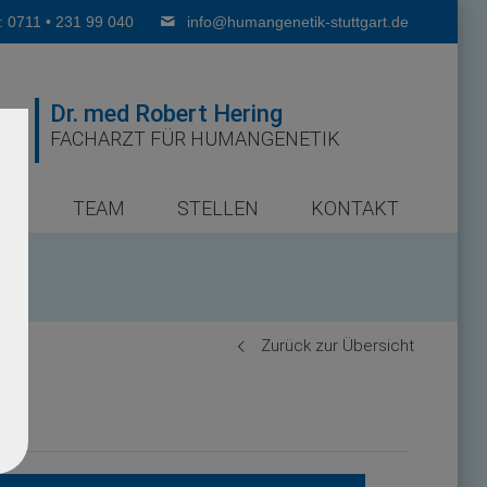
: 0711 • 231 99 040
info@humangenetik-stuttgart.de
Dr. med Robert Hering
FACHARZT FÜR HUMANGENETIK
ER
TEAM
STELLEN
KONTAKT
Zurück zur Übersicht