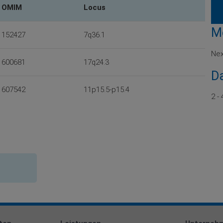
OMIM
Locus
M
152427
7q36.1
Nex
600681
17q24.3
D
607542
11p15.5-p15.4
2 -