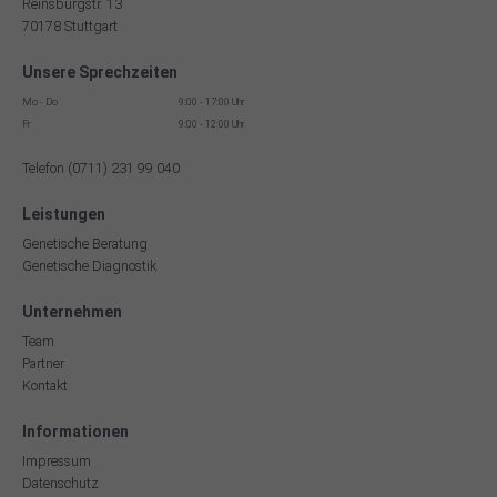
Reinsburgstr. 13
70178 Stuttgart
Unsere Sprechzeiten
Mo - Do
9:00 - 17:00 Uhr
Fr
9:00 - 12:00 Uhr
Telefon (0711) 231 99 040
Leistungen
Genetische Beratung
Genetische Diagnostik
Unternehmen
Team
Partner
Kontakt
Informationen
Impressum
Datenschutz