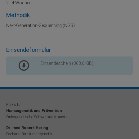
2 - 4 Wochen
Methodik
Next-Generation-Sequencing (NGS)
Einsendeformular
Einsendeschein
(363,6 KiB)
Praxis für
Humangenetik und Prävention
Onkogenetische Schwerpunktpraxis
Dr. med Robert Hering
Facharzt für Humangenetik