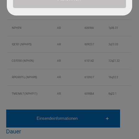
NPHP3
AR
604387
3q22.1
NPHP4
AR
606966
1p36.31
IQCB1 (NPHP5)
AR
609237
3q13.33
CEP290 (NPHP6)
AR
610142
12q21.32
RPGRIP1L (NPHP8)
AR
610937
16q12.2
TMEM67 (NPHP11)
AR
609884
8q22.1
Einsendeinformationen
Dauer