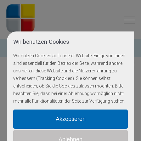
Wir benutzen Cookies
Multigen-Diagnostik
Wir nutzen Cookies auf unserer Website. Einige von ihnen
sind essenziell für den Betrieb der Seite, während andere
Zurück zur Übersicht
uns helfen, diese Website und die Nutzererfahrung zu
Nephronophthise
verbessern (Tracking Cookies). Sie können selbst
entscheiden, ob Sie die Cookies zulassen möchten. Bitte
beachten Sie, dass bei einer Ablehnung womöglich nicht
mehr alle Funktionalitäten der Seite zur Verfügung stehen.
Gen
Erbgang
OMIM
Locus
NPHP1
AR
256100
2q13
INVS (NPHP2)
AR
602088
9q31.1