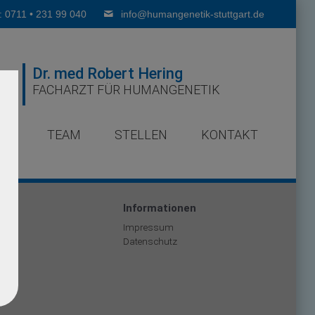
: 0711 • 231 99 040
info@humangenetik-stuttgart.de
Dr. med Robert Hering
FACHARZT FÜR HUMANGENETIK
ER
TEAM
STELLEN
KONTAKT
men
Informationen
Impressum
Datenschutz