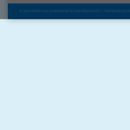
© 2026 PRAXIS FÜR HUMANGENETIK UND PRÄVENTION | ONKOGENETISC