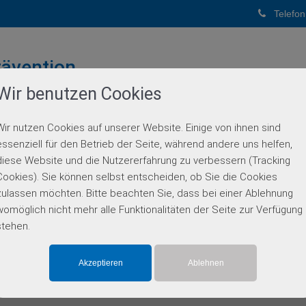
Telefon
ävention
Wir benutzen Cookies
PUNKTPRAXIS
Wir nutzen Cookies auf unserer Website. Einige von ihnen sind
BERATUNG
GENETISCHE DIAGNOSTIK
PARTN
essenziell für den Betrieb der Seite, während andere uns helfen,
diese Website und die Nutzererfahrung zu verbessern (Tracking
Cookies). Sie können selbst entscheiden, ob Sie die Cookies
zulassen möchten. Bitte beachten Sie, dass bei einer Ablehnung
ten
Leistungen
Unterneh
womöglich nicht mehr alle Funktionalitäten der Seite zur Verfügung
:00 Uhr
Genetische Beratung
Team
stehen.
:00 Uhr
Genetische Diagnostik
Partner
Kontakt
040