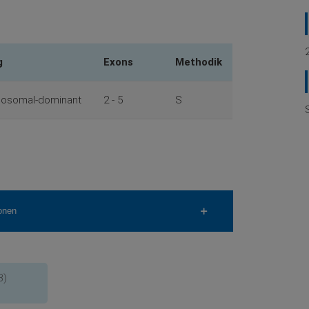
g
Exons
Methodik
osomal-dominant
2 - 5
S
onen
B)