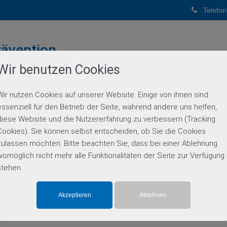
Telefon
ävention
Wir benutzen Cookies
PUNKTPRAXIS
Wir nutzen Cookies auf unserer Website. Einige von ihnen sind
BERATUNG
GENETISCHE DIAGNOSTIK
PARTN
essenziell für den Betrieb der Seite, während andere uns helfen,
diese Website und die Nutzererfahrung zu verbessern (Tracking
Einzelgen-Diagnostik
Cookies). Sie können selbst entscheiden, ob Sie die Cookies
zulassen möchten. Bitte beachten Sie, dass bei einer Ablehnung
womöglich nicht mehr alle Funktionalitäten der Seite zur Verfügung
stehen.
tata Typ 2, X-chromosomal