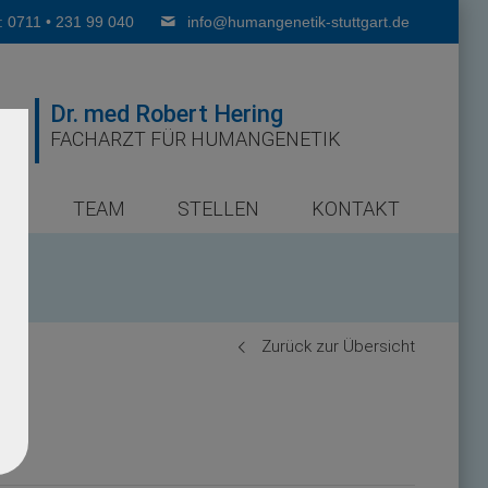
: 0711 • 231 99 040
info@humangenetik-stuttgart.de
Dr. med Robert Hering
FACHARZT FÜR HUMANGENETIK
ER
TEAM
STELLEN
KONTAKT
Zurück zur Übersicht