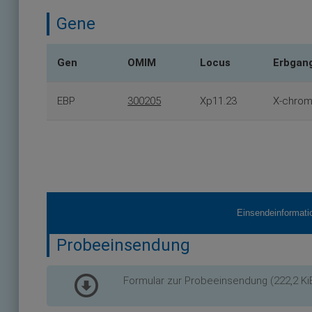
Gene
Gen
OMIM
Locus
Erbgan
EBP
300205
Xp11.23
X-chrom
Einsendeinformati
Probeeinsendung
Formular zur Probeeinsendung
(222,2 Ki