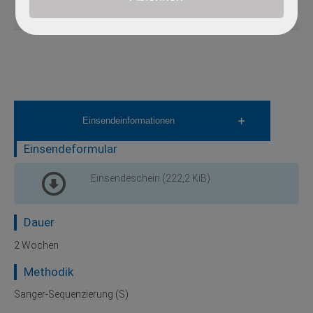
SPAST
604277
2p22.3
1 - 17
S, M
dominant
Einsendeinformationen
Einsendeformular
Einsendeschein
(222,2 KiB)
Dauer
2 Wochen
Methodik
Sanger-Sequenzierung (S)