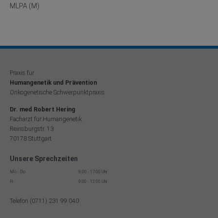
MLPA (M)
Praxis für
Humangenetik und Prävention
Onkogenetische Schwerpunktpraxis
Dr. med Robert Hering
Facharzt für Humangenetik
Reinsburgstr. 13
70178 Stuttgart
Unsere Sprechzeiten
Mo - Do
9:00 - 17:00 Uhr
Fr
9:00 - 12:00 Uhr
Telefon (0711) 231 99 040