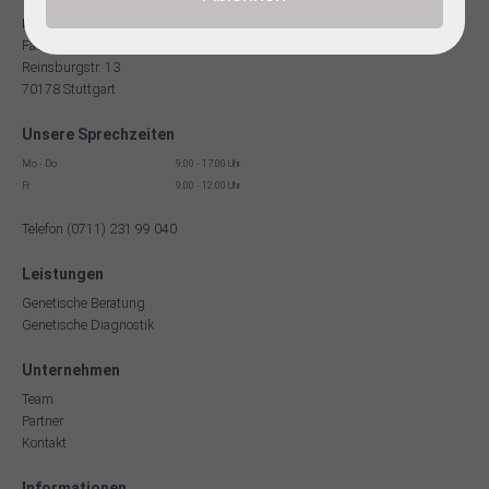
Dr. med Robert Hering
Facharzt für Humangenetik
Reinsburgstr. 13
70178 Stuttgart
Unsere Sprechzeiten
Mo - Do
9:00 - 17:00 Uhr
Fr
9:00 - 12:00 Uhr
Telefon (0711) 231 99 040
Leistungen
Genetische Beratung
Genetische Diagnostik
Unternehmen
Team
Partner
Kontakt
Informationen