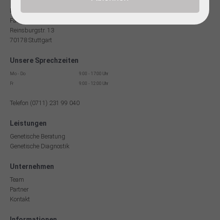
Dr. med Robert Hering
Facharzt für Humangenetik
Reinsburgstr. 13
70178 Stuttgart
Unsere Sprechzeiten
Mo - Do
9:00 - 17:00 Uhr
Fr
9:00 - 12:00 Uhr
Telefon (0711) 231 99 040
Leistungen
Genetische Beratung
Genetische Diagnostik
Unternehmen
Team
Partner
Kontakt
Informationen