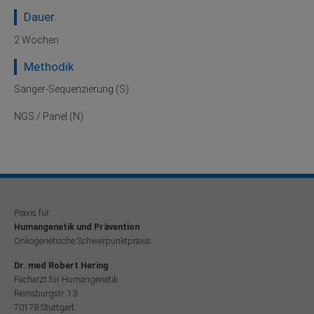
Dauer
2 Wochen
Methodik
Sanger-Sequenzierung (S)
NGS / Panel (N)
Praxis für
Humangenetik und Prävention
Onkogenetische Schwerpunktpraxis
Dr. med Robert Hering
Facharzt für Humangenetik
Reinsburgstr. 13
70178 Stuttgart