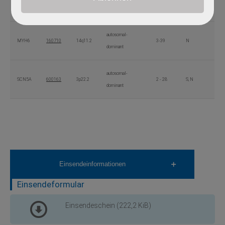
HCN4
605206
15q24.1
1 - 8
N
dominant
autosomal-
MYH6
160710
14q11.2
3-39
N
dominant
autosomal-
SCN5A
600163
3p22.2
2 - 28
S, N
dominant
Einsendeinformationen
Einsendeformular
Einsendeschein
(222,2 KiB)