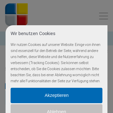
Wir benutzen Cookies
Einzelgen-Diagnostik
Wir nutzen Cookies auf unserer Website. Einige von ihnen
sind essenziell für den Betrieb der Seite, während andere
Zurück zur Übersicht
uns helfen, diese Website und die Nutzererfahrung zu
verbessern (Tracking Cookies). Sie können selbst
Segawa Syndrom
entscheiden, ob Sie die Cookies zulassen möchten. Bitte
beachten Sie, dass bei einer Ablehnung womöglich nicht
mehr alle Funktionalitäten der Seite zur Verfügung stehen.
Gene
Gen
OMIM
Locus
Erbgang
Exons
Methodik
TH
191290
11p15.5
autosomal-rezessiv
1 - 14
S