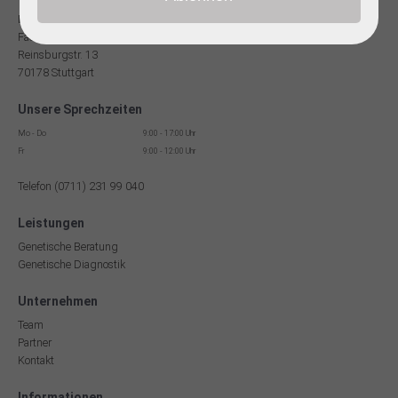
Dr. med Robert Hering
Facharzt für Humangenetik
Reinsburgstr. 13
70178 Stuttgart
Unsere Sprechzeiten
Mo - Do
9:00 - 17:00 Uhr
Fr
9:00 - 12:00 Uhr
Telefon (0711) 231 99 040
Leistungen
Genetische Beratung
Genetische Diagnostik
Unternehmen
Team
Partner
Kontakt
Informationen