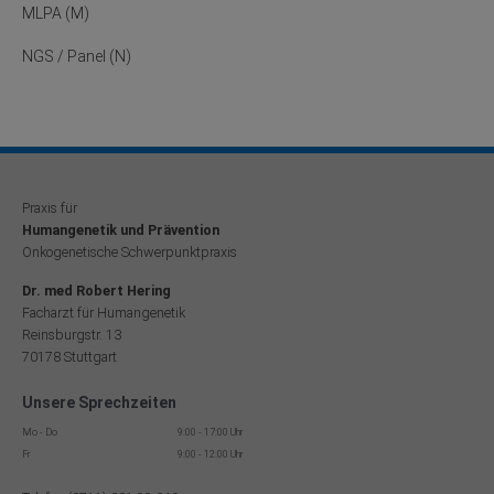
MLPA (M)
NGS / Panel (N)
Praxis für
Humangenetik und Prävention
Onkogenetische Schwerpunktpraxis
Dr. med Robert Hering
Facharzt für Humangenetik
Reinsburgstr. 13
70178 Stuttgart
Unsere Sprechzeiten
Mo - Do
9:00 - 17:00 Uhr
Fr
9:00 - 12:00 Uhr