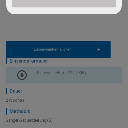
RB1
614041
13q14.2
1 - 27
S, M, N
dominant
Einsendeinformationen
Einsendeformular
Einsendeschein
(222,2 KiB)
Dauer
2 Wochen
Methodik
Sanger-Sequenzierung (S)