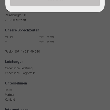
Dr. med Robert Hering
Facharzt für Humangenetik
Reinsburgstr. 13
70178 Stuttgart
Unsere Sprechzeiten
Mo - Do
9:00 - 17:00 Uhr
Fr
9:00 - 12:00 Uhr
Telefon (0711) 231 99 040
Leistungen
Genetische Beratung
Genetische Diagnostik
Unternehmen
Team
Partner
Kontakt
Informationen