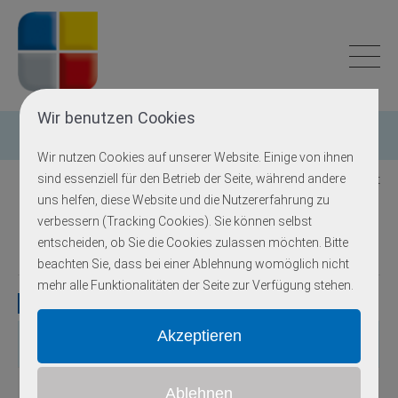
Wir benutzen Cookies
Einzelgen-Diagnostik
Wir nutzen Cookies auf unserer Website. Einige von ihnen
sind essenziell für den Betrieb der Seite, während andere
Zurück zur Übersicht
uns helfen, diese Website und die Nutzererfahrung zu
verbessern (Tracking Cookies). Sie können selbst
Nijmegen Breakage Syndrom
entscheiden, ob Sie die Cookies zulassen möchten. Bitte
beachten Sie, dass bei einer Ablehnung womöglich nicht
mehr alle Funktionalitäten der Seite zur Verfügung stehen.
Gene
Gen
OMIM
Locus
Erbgang
Exons
Methodik
NBN
602667
8q21.3
autosomal-rezessiv
6
S, N