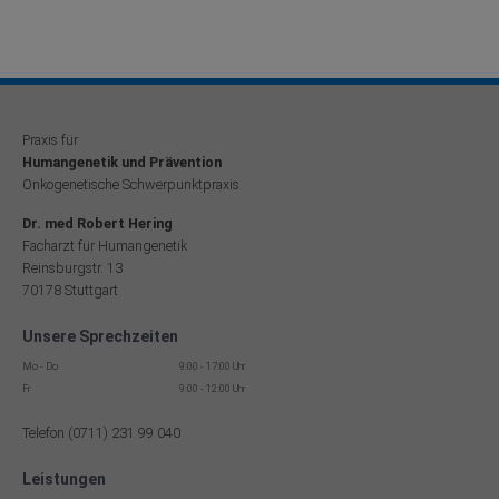
Praxis für
Humangenetik und Prävention
Onkogenetische Schwerpunktpraxis
Dr. med Robert Hering
Facharzt für Humangenetik
Reinsburgstr. 13
70178 Stuttgart
Unsere Sprechzeiten
Mo - Do
9:00 - 17:00 Uhr
Fr
9:00 - 12:00 Uhr
Telefon (0711) 231 99 040
Leistungen