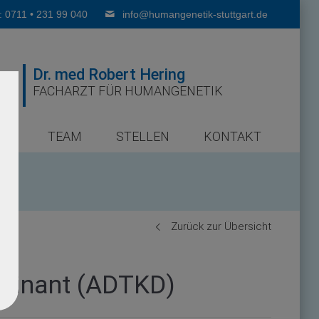
: 0711 • 231 99 040
info@humangenetik-stuttgart.de
Dr. med Robert Hering
FACHARZT FÜR HUMANGENETIK
ER
TEAM
STELLEN
KONTAKT
Zurück zur Übersicht
ominant (ADTKD)