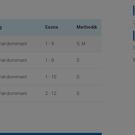
g
Exons
Methodik
mal-domimant
1 - 9
S, M
mal-domimant
1 - 8
S
mal-domimant
1 - 10
S
mal-domimant
2 - 12
S