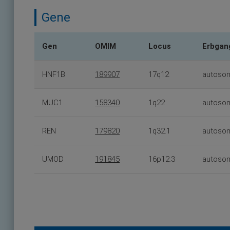
Gene
Gen
OMIM
Locus
Erbgan
HNF1B
189907
17q12
autoso
MUC1
158340
1q22
autoso
REN
179820
1q32.1
autoso
UMOD
191845
16p12.3
autoso