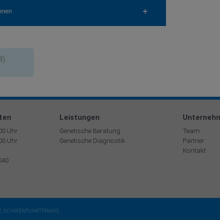
onen
B)
ten
Leistungen
Unterneh
:00 Uhr
Genetische Beratung
Team
:00 Uhr
Genetische Diagnostik
Partner
Kontakt
040
HE SCHWERPUNKTPRAXIS