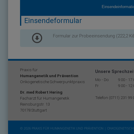
Einsendeinformati
Einsendeformular
Formular zur Probeeinsendung
(222,2 Ki
Praxis für
Unsere Sprechzei
Humangenetik und Prävention
Mo - Do
9:00 - 17
Onkogenetische Schwerpunktpraxis
Fr
9:00 - 12
Dr. med Robert Hering
Telefon (0711) 231 99 
Facharzt für Humangenetik
Reinsburgstr. 13
70178 Stuttgart
© 2026 PRAXIS FÜR HUMANGENETIK UND PRÄVENTION | ONKOGENETISC