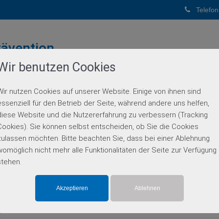
Telefon
ävention
Wir benutzen Cookies
PUNKTPRAXIS
Wir nutzen Cookies auf unserer Website. Einige von ihnen sind
BERATUNG
GENETISCHE DIAGNOSTIK
PARTN
essenziell für den Betrieb der Seite, während andere uns helfen,
diese Website und die Nutzererfahrung zu verbessern (Tracking
Einzelgen-Diagnostik
Cookies). Sie können selbst entscheiden, ob Sie die Cookies
zulassen möchten. Bitte beachten Sie, dass bei einer Ablehnung
womöglich nicht mehr alle Funktionalitäten der Seite zur Verfügung
stehen.
erenerkrankung, autosomal-d