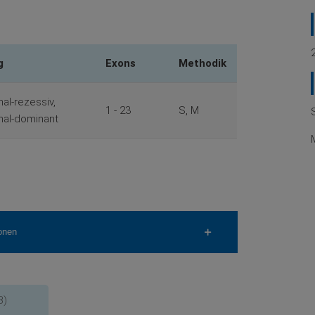
g
Exons
Methodik
al-rezessiv,
1 - 23
S, M
al-dominant
onen
B)