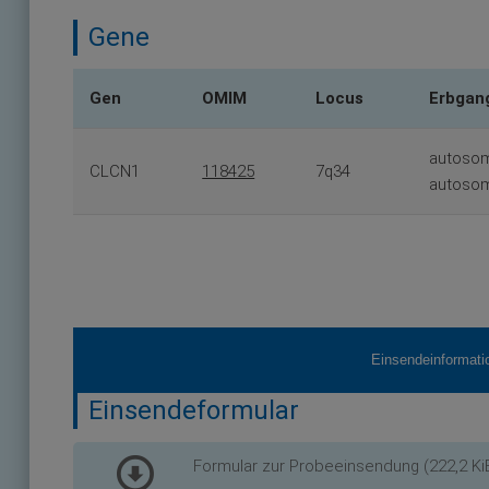
Gene
Gen
OMIM
Locus
Erbgan
autosom
CLCN1
118425
7q34
autosom
Einsendeinformati
Einsendeformular
Formular zur Probeeinsendung
(222,2 Ki