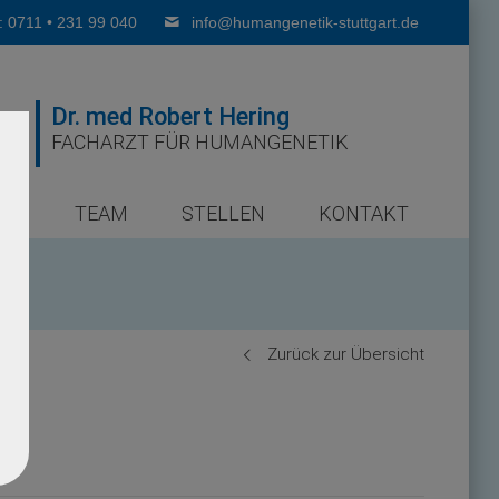
: 0711 • 231 99 040
info@humangenetik-stuttgart.de
Dr. med Robert Hering
FACHARZT FÜR HUMANGENETIK
ER
TEAM
STELLEN
KONTAKT
Zurück zur Übersicht