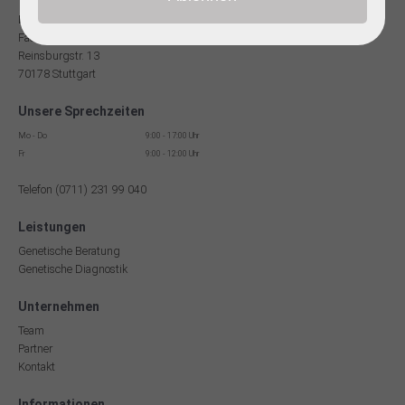
Dr. med Robert Hering
Facharzt für Humangenetik
Reinsburgstr. 13
70178 Stuttgart
Unsere Sprechzeiten
Mo - Do
9:00 - 17:00 Uhr
Fr
9:00 - 12:00 Uhr
Telefon (0711) 231 99 040
Leistungen
Genetische Beratung
Genetische Diagnostik
Unternehmen
Team
Partner
Kontakt
Informationen