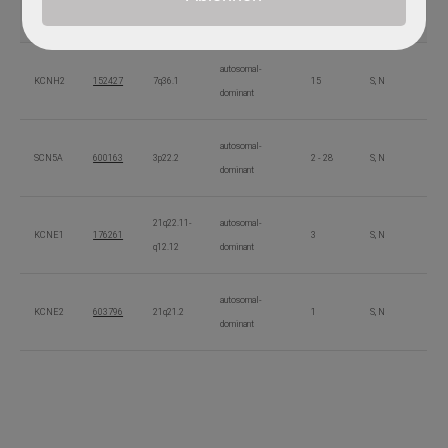
KCNQ1
607542
1 - 16
S, M, N
p15.4
dominant
autosomal-
KCNH2
152427
7q36.1
15
S, N
dominant
autosomal-
SCN5A
600163
3p22.2
2 - 28
S, N
dominant
21q22.11-
autosomal-
KCNE1
176261
3
S, N
q12.12
dominant
autosomal-
KCNE2
603796
21q21.2
1
S, N
dominant