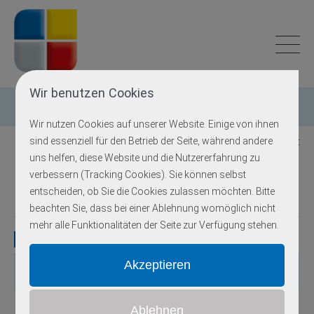
Wir benutzen Cookies
Einzelgen-Diagnostik
Wir nutzen Cookies auf unserer Website. Einige von ihnen
sind essenziell für den Betrieb der Seite, während andere
Zurück zur Übersicht
uns helfen, diese Website und die Nutzererfahrung zu
verbessern (Tracking Cookies). Sie können selbst
Long QT Syndrom
entscheiden, ob Sie die Cookies zulassen möchten. Bitte
beachten Sie, dass bei einer Ablehnung womöglich nicht
mehr alle Funktionalitäten der Seite zur Verfügung stehen.
Gene
Gen
OMIM
Locus
Erbgang
Exons
Methodik
11p15.5-
autosomal-