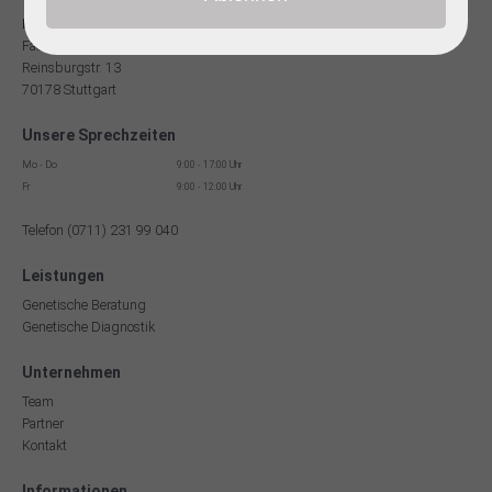
Dr. med Robert Hering
Facharzt für Humangenetik
Reinsburgstr. 13
70178 Stuttgart
Unsere Sprechzeiten
Mo - Do
9:00 - 17:00 Uhr
Fr
9:00 - 12:00 Uhr
Telefon (0711) 231 99 040
Leistungen
Genetische Beratung
Genetische Diagnostik
Unternehmen
Team
Partner
Kontakt
Informationen