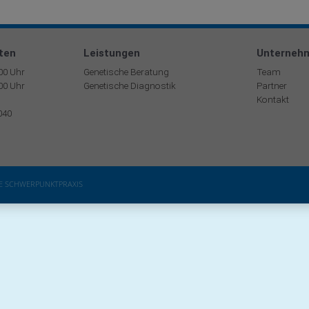
ten
Leistungen
Unterneh
:00 Uhr
Genetische Beratung
Team
:00 Uhr
Genetische Diagnostik
Partner
Kontakt
040
HE SCHWERPUNKTPRAXIS