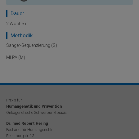
Dauer
2 Wochen
Methodik
Sanger-Sequenzierung (S)
MLPA (M)
Praxis für
Humangenetik und Prävention
Onkogenetische Schwerpunktpraxis
Dr. med Robert Hering
Facharzt für Humangenetik
Reinsburgstr. 13