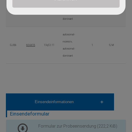
rezessiv,
GJB2
121011
13q12.11
1
S, M
autosomal-
dominant
autosomal-
rezessiv,
GJB6
604418
13q12.11
1
S, M
autosomal-
dominant
Einsendeinformationen
Einsendeformular
Formular zur Probeeinsendung
(222,2 KiB)