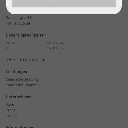
Dr. med Robert Hering
Facharzt für Humangenetik
Reinsburgstr. 13
70178 Stuttgart
Unsere Sprechzeiten
Mo - Do
9:00 - 17:00 Uhr
Fr
9:00 - 12:00 Uhr
Telefon (0711) 231 99 040
Leistungen
Genetische Beratung
Genetische Diagnostik
Unternehmen
Team
Partner
Kontakt
Informationen