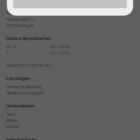
Dr. med Robert Hering
Facharzt für Humangenetik
Reinsburgstr. 13
70178 Stuttgart
Unsere Sprechzeiten
Mo - Do
9:00 - 17:00 Uhr
Fr
9:00 - 12:00 Uhr
Telefon (0711) 231 99 040
Leistungen
Genetische Beratung
Genetische Diagnostik
Unternehmen
Team
Partner
Kontakt
Informationen