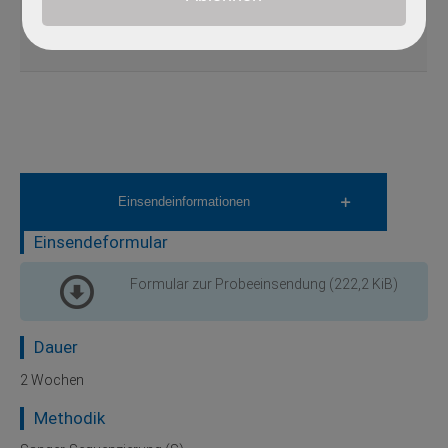
autosomal-
G6PD
305900
Xq28
2 - 13
S
dominant
Einsendeinformationen
Einsendeformular
Formular zur Probeeinsendung
(222,2 KiB)
Dauer
2 Wochen
Methodik