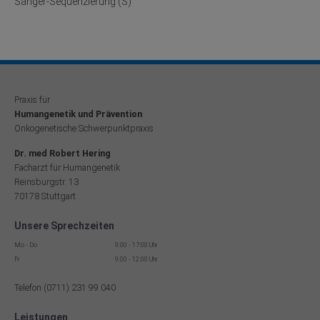
Sanger-Sequenzierung (S)
Praxis für
Humangenetik und Prävention
Onkogenetische Schwerpunktpraxis
Dr. med Robert Hering
Facharzt für Humangenetik
Reinsburgstr. 13
70178 Stuttgart
Unsere Sprechzeiten
Mo - Do
9:00 - 17:00 Uhr
Fr
9:00 - 12:00 Uhr
Telefon (0711) 231 99 040
Leistungen