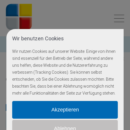
Wir benutzen Cookies
Einzelgen-Diagnostik
Wir nutzen Cookies auf unserer Website. Einige von ihnen
sind essenziell für den Betrieb der Seite, während andere
Zurück zur Übersicht
uns helfen, diese Website und die Nutzererfahrung zu
verbessern (Tracking Cookies). Sie können selbst
Glucose-6-Phosphat-Dehydrogenase-
entscheiden, ob Sie die Cookies zulassen möchten. Bitte
beachten Sie, dass bei einer Ablehnung womöglich nicht
Defizienz (Favismus)
mehr alle Funktionalitäten der Seite zur Verfügung stehen.
Gene
Gen
OMIM
Locus
Erbgang
Exons
Methodik