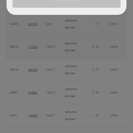
ATM
607585
11q22.3
1 - 63
S, M ,N
dominant
autosomal-
BARD1
601593
2q35
1 - 11
S, M, N
dominant
autosomal-
BRCA1
113705
17q21.31
2 - 24
S, M, N
dominant
autosomal-
BRCA2
600185
13q13.1
2 - 27
S, M, N
dominant
autosomal-
BRIP1
605882
17q23.2
2 - 20
S, M, N
dominant
autosomal-
CDH1
192090
16q22.1
1 - 16
S, M, N
dominant