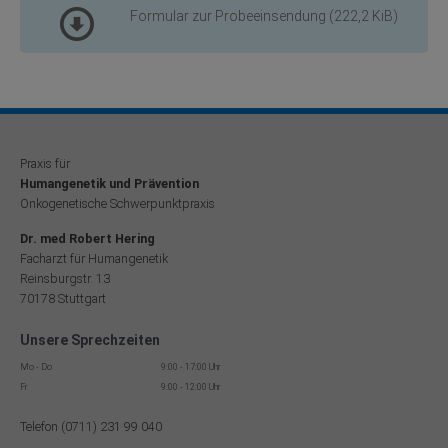
Formular zur Probeeinsendung
(222,2 KiB)
Praxis für
Humangenetik und Prävention
Onkogenetische Schwerpunktpraxis
Dr. med Robert Hering
Facharzt für Humangenetik
Reinsburgstr. 13
70178 Stuttgart
Unsere Sprechzeiten
Mo - Do
9:00 - 17:00 Uhr
Fr
9:00 - 12:00 Uhr
Telefon (0711) 231 99 040