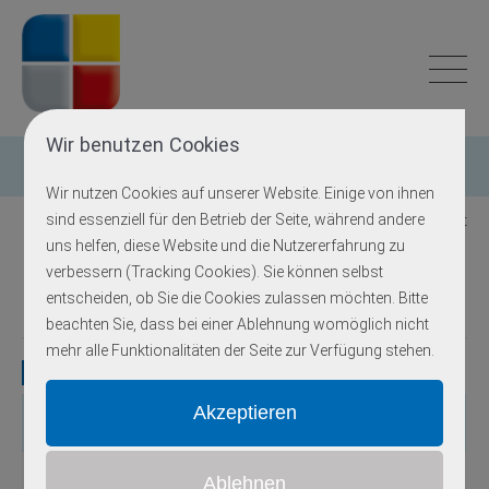
Wir benutzen Cookies
Einzelgen-Diagnostik
Wir nutzen Cookies auf unserer Website. Einige von ihnen
sind essenziell für den Betrieb der Seite, während andere
Zurück zur Übersicht
uns helfen, diese Website und die Nutzererfahrung zu
verbessern (Tracking Cookies). Sie können selbst
Brust- und Eierstockkrebs, familiär
entscheiden, ob Sie die Cookies zulassen möchten. Bitte
beachten Sie, dass bei einer Ablehnung womöglich nicht
mehr alle Funktionalitäten der Seite zur Verfügung stehen.
Gene
Gen
OMIM
Locus
Erbgang
Exons
Methodik
autosomal-