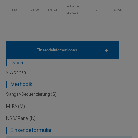
autosomal-
TP53
191170
17q13.1
2 - 11
S, M, N
dominant
Einsendeinformationen
Dauer
2 Wochen
Methodik
Sanger-Sequenzierung (S)
MLPA (M)
NGS/ Panel (N)
Einsendeformular