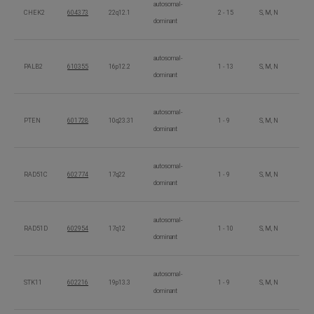
autosomal-
CHEK2
604373
22q12.1
2 - 15
S, M, N
dominant
autosomal-
PALB2
610355
16p12.2
1 - 13
S, M, N
dominant
autosomal-
PTEN
601728
10q23.31
1 - 9
S, M, N
dominant
autosomal-
RAD51C
602774
17q22
1 - 9
S, M, N
dominant
autosomal-
RAD51D
602954
17q12
1 - 10
S, M, N
dominant
autosomal-
STK11
602216
19p13.3
1 - 9
S, M, N
dominant