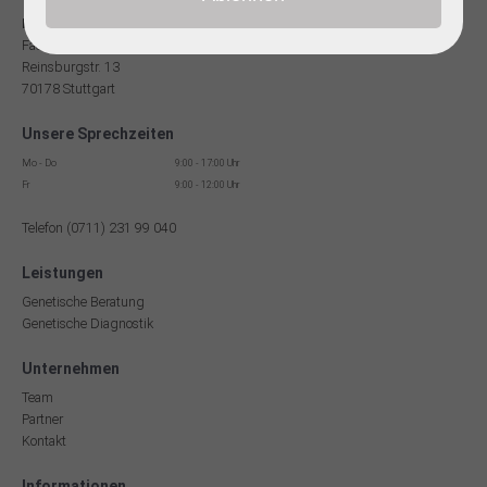
Dr. med Robert Hering
Facharzt für Humangenetik
Reinsburgstr. 13
70178 Stuttgart
Unsere Sprechzeiten
Mo - Do
9:00 - 17:00 Uhr
Fr
9:00 - 12:00 Uhr
Telefon (0711) 231 99 040
Leistungen
Genetische Beratung
Genetische Diagnostik
Unternehmen
Team
Partner
Kontakt
Informationen