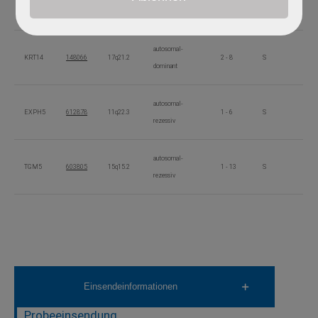
KRT5
148040
12q13.13
1 - 9
S
dominant
autosomal-
KRT14
148066
17q21.2
2 - 8
S
dominant
autosomal-
EXPH5
612878
11q22.3
1 - 6
S
rezessiv
autosomal-
TGM5
603805
15q15.2
1 - 13
S
rezessiv
Einsendeinformationen
Probeeinsendung