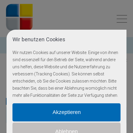
Wir benutzen Cookies
Einzelgen-Diagnostik
Wir nutzen Cookies auf unserer Website. Einige von ihnen
sind essenziell für den Betrieb der Seite, während andere
Zurück zur Übersicht
uns helfen, diese Website und die Nutzererfahrung zu
verbessern (Tracking Cookies). Sie können selbst
Epidermolysis bullosa simplex
entscheiden, ob Sie die Cookies zulassen möchten. Bitte
beachten Sie, dass bei einer Ablehnung womöglich nicht
mehr alle Funktionalitäten der Seite zur Verfügung stehen.
Gene
Gen
OMIM
Locus
Erbgang
Exons
Methodik
autosomal-