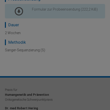
Formular zur Probeeinsendung
(222,2 KiB)
Dauer
2 Wochen
Methodik
Sanger-Sequenzierung (S)
Praxis für
Humangenetik und Prävention
Onkogenetische Schwerpunktpraxis
Dr. med Robert Hering