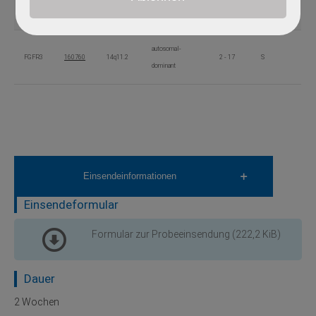
FGFR2
176943
10q26.13
2 - 18
S
dominant
autosomal-
FGFR3
160760
14q11.2
2 - 17
S
dominant
Einsendeinformationen
Einsendeformular
Formular zur Probeeinsendung
(222,2 KiB)
Dauer
2 Wochen