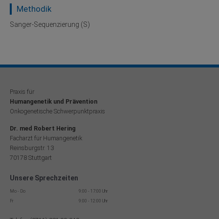
Methodik
Sanger-Sequenzierung (S)
Praxis für
Humangenetik und Prävention
Onkogenetische Schwerpunktpraxis
Dr. med Robert Hering
Facharzt für Humangenetik
Reinsburgstr. 13
70178 Stuttgart
Unsere Sprechzeiten
Mo - Do
9:00 - 17:00 Uhr
Fr
9:00 - 12:00 Uhr