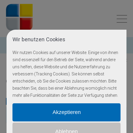
Wir benutzen Cookies
Einzelgen-Diagnostik
Wir nutzen Cookies auf unserer Website. Einige von ihnen
sind essenziell für den Betrieb der Seite, während andere
Zurück zur Übersicht
uns helfen, diese Website und die Nutzererfahrung zu
verbessern (Tracking Cookies). Sie können selbst
Cockayne Syndrom
entscheiden, ob Sie die Cookies zulassen möchten. Bitte
beachten Sie, dass bei einer Ablehnung womöglich nicht
mehr alle Funktionalitäten der Seite zur Verfügung stehen.
Gene
Gen
OMIM
Locus
Erbgang
Exons
Methodik
autosomal-