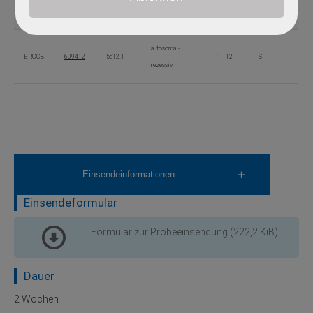
ERCC6
609413
10q11.23
2 - 21
S
rezessiv
autosomal-
ERCC8
609412
5q12.1
1 - 12
S
rezessiv
Einsendeinformationen
Einsendeformular
Formular zur Probeeinsendung
(222,2 KiB)
Dauer
2 Wochen