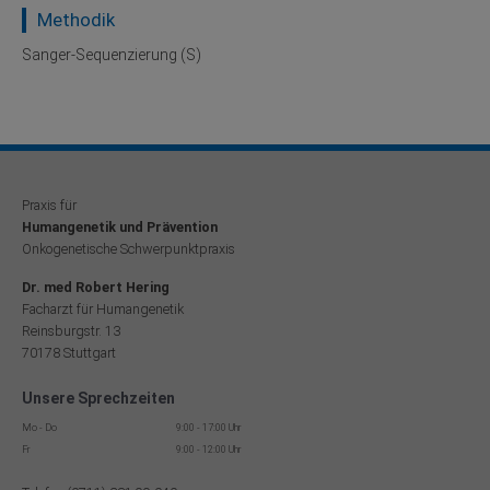
Methodik
Sanger-Sequenzierung (S)
Praxis für
Humangenetik und Prävention
Onkogenetische Schwerpunktpraxis
Dr. med Robert Hering
Facharzt für Humangenetik
Reinsburgstr. 13
70178 Stuttgart
Unsere Sprechzeiten
Mo - Do
9:00 - 17:00 Uhr
Fr
9:00 - 12:00 Uhr