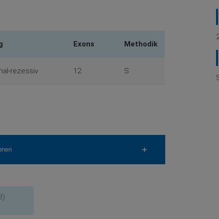
g
Exons
Methodik
al-rezessiv
12
S
onen
B)