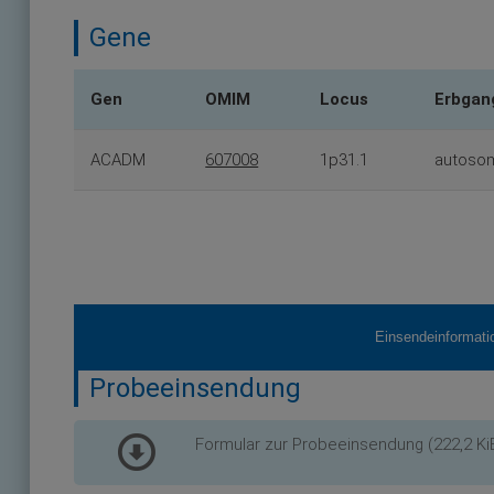
Gene
Gen
OMIM
Locus
Erbgan
ACADM
607008
1p31.1
autosom
Einsendeinformati
Probeeinsendung
Formular zur Probeeinsendung
(222,2 Ki