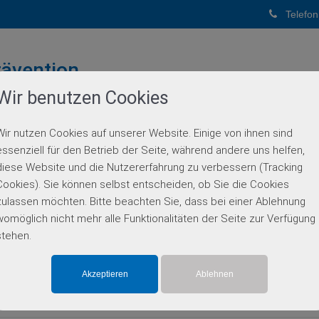
Telefon
ävention
Wir benutzen Cookies
PUNKTPRAXIS
Wir nutzen Cookies auf unserer Website. Einige von ihnen sind
BERATUNG
GENETISCHE DIAGNOSTIK
PARTN
essenziell für den Betrieb der Seite, während andere uns helfen,
diese Website und die Nutzererfahrung zu verbessern (Tracking
Einzelgen-Diagnostik
Cookies). Sie können selbst entscheiden, ob Sie die Cookies
zulassen möchten. Bitte beachten Sie, dass bei einer Ablehnung
womöglich nicht mehr alle Funktionalitäten der Seite zur Verfügung
stehen.
-Dehydrogenase-Mangel