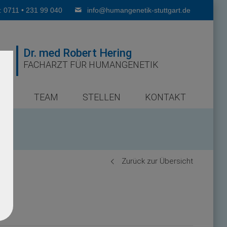
: 0711 • 231 99 040
info@humangenetik-stuttgart.de
Dr. med Robert Hering
FACHARZT FÜR HUMANGENETIK
ER
TEAM
STELLEN
KONTAKT
Zurück zur Übersicht