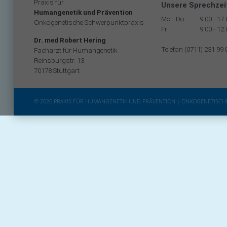
Praxis für
Unsere Sprechzei
Humangenetik und Prävention
Mo - Do
9:00 - 17
Onkogenetische Schwerpunktpraxis
Fr
9:00 - 12
Dr. med Robert Hering
Telefon (0711) 231 99 
Facharzt für Humangenetik
Reinsburgstr. 13
70178 Stuttgart
© 2026 PRAXIS FÜR HUMANGENETIK UND PRÄVENTION | ONKOGENETISC