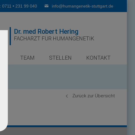
: 0711 • 231 99 040
info@humangenetik-stuttgart.de
Dr. med Robert Hering
FACHARZT FÜR HUMANGENETIK
ER
TEAM
STELLEN
KONTAKT
Zurück zur Übersicht