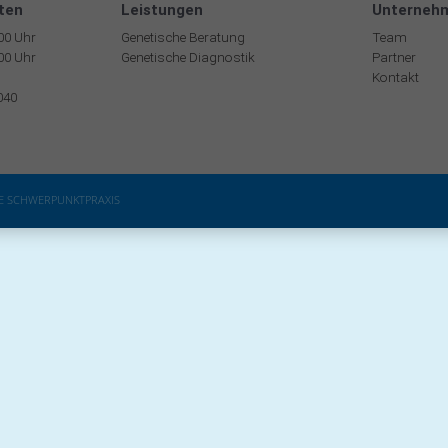
ten
Leistungen
Unterneh
:00 Uhr
Genetische Beratung
Team
:00 Uhr
Genetische Diagnostik
Partner
Kontakt
040
HE SCHWERPUNKTPRAXIS